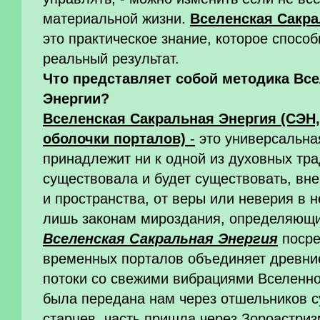
материальной жизни.
Вселенская Сакра
это практическое знание, которое спосо
реальный результат.
Что представляет собой методика Вс
Энергии?
Вселенская Сакральная Энергия (СЭН,
оболочки порталов)
-
это универсальна
принадлежит ни к одной из духовных тра
существовала и будет существовать, вн
и пространства, от веры или неверия в 
лишь законам мироздания, определяющи
Вселенская Сакральная Энергия
посре
временных порталов объединяет древн
потоки со свежими вибрациями Вселенно
была передана нам через отшельников 
старцев, часть пришла через Зороастриз