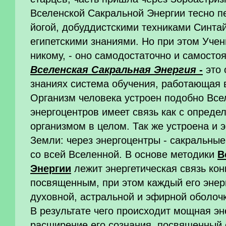
Вселенской Сакральной Энергии тесно п
йогой, добуддистскими техниками Синтай
египетскими знаниями. Но при этом Уче
никому, - оно самодостаточно и самосто
Вселенская Сакральная Энергия
-
это 
знаниях система обучения, работающая
Организм человека устроен подобно Все
энергоцентров имеет связь как с опреде
организмом в целом. Так же устроена и 
Земли: через энергоцентры - сакральны
со всей Вселенной. В основе методики
В
Энергии
лежит энергетическая связь кон
посвященным, при этом каждый его энер
духовной, астральной и эфирной оболоч
В результате чего происходит мощная эн
расширение его сознания, посвященный 